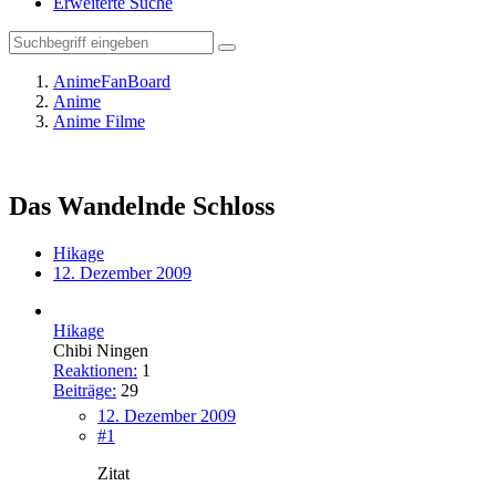
Erweiterte Suche
AnimeFanBoard
Anime
Anime Filme
Das Wandelnde Schloss
Hikage
12. Dezember 2009
Hikage
Chibi Ningen
Reaktionen:
1
Beiträge:
29
12. Dezember 2009
#1
Zitat