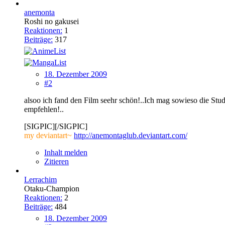
anemonta
Roshi no gakusei
Reaktionen:
1
Beiträge:
317
18. Dezember 2009
#2
alsoo ich fand den Film seehr schön!..Ich mag sowieso die Stud
empfehlen!..
[SIGPIC][/SIGPIC]
my deviantart~
http://anemontaglub.deviantart.com/
Inhalt melden
Zitieren
Lerrachim
Otaku-Champion
Reaktionen:
2
Beiträge:
484
18. Dezember 2009