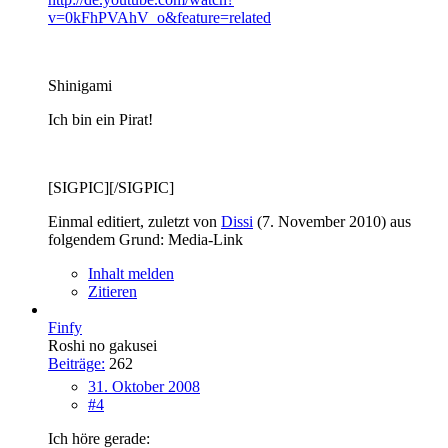
v=0kFhPVAhV_o&feature=related
Shinigami
Ich bin ein Pirat!
[SIGPIC][/SIGPIC]
Einmal editiert, zuletzt von
Dissi
(
7. November 2010
) aus
folgendem Grund: Media-Link
Inhalt melden
Zitieren
Finfy
Roshi no gakusei
Beiträge:
262
31. Oktober 2008
#4
Ich höre gerade: