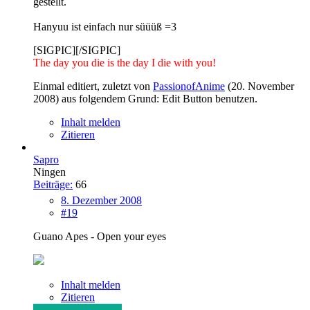
gestellt.
Hanyuu ist einfach nur süüüß =3
[SIGPIC][/SIGPIC]
The day you die is the day I die with you!
Einmal editiert, zuletzt von
PassionofAnime
(
20. November
2008
) aus folgendem Grund: Edit Button benutzen.
Inhalt melden
Zitieren
Sapro
Ningen
Beiträge:
66
8. Dezember 2008
#19
Guano Apes - Open your eyes
Inhalt melden
Zitieren