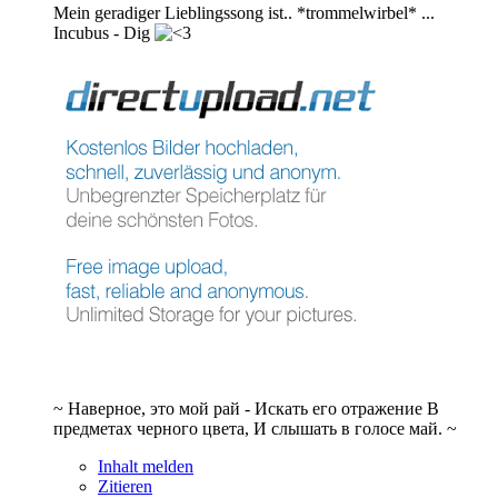
Mein geradiger Lieblingssong ist.. *trommelwirbel* ...
Incubus - Dig
~ Наверное, это мой рай - Искать его отражение В
предметах черного цвета, И слышать в голосе май. ~
Inhalt melden
Zitieren