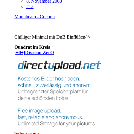
8. November 2008
#12
Moonbeam - Cocoon
Chilliger Minimal mit DnB Einflüßen^^
Quadrat im Kreis
[+0+]Division ZerO
bahaa-sama