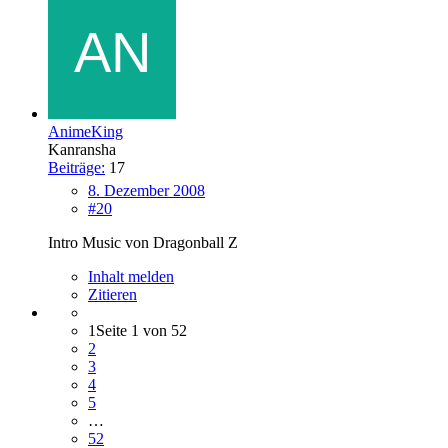
AnimeKing
Kanransha
Beiträge:
17
8. Dezember 2008
#20
Intro Music von Dragonball Z
Inhalt melden
Zitieren
1
Seite 1 von 52
2
3
4
5
…
52