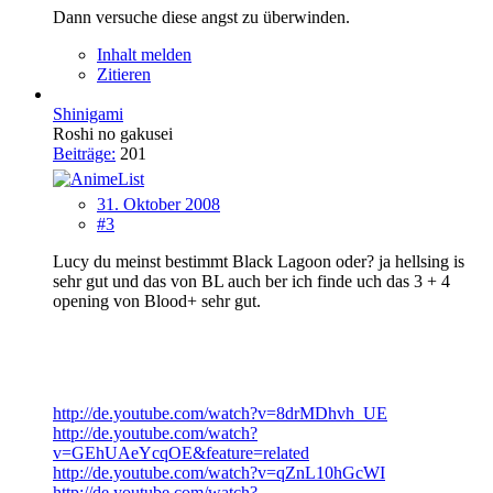
Dann versuche diese angst zu überwinden.
Inhalt melden
Zitieren
Shinigami
Roshi no gakusei
Beiträge:
201
31. Oktober 2008
#3
Lucy du meinst bestimmt Black Lagoon oder? ja hellsing is
sehr gut und das von BL auch ber ich finde uch das 3 + 4
opening von Blood+ sehr gut.
http://de.youtube.com/watch?v=8drMDhvh_UE
http://de.youtube.com/watch?
v=GEhUAeYcqOE&feature=related
http://de.youtube.com/watch?v=qZnL10hGcWI
http://de.youtube.com/watch?