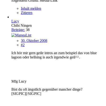
folgendem Grund: Media-Link
Inhalt melden
Zitieren
Lucy
Chibi Ningen
Beiträge:
38
30. Oktober 2008
#2
Ich hör mir gern geile intros an zum beispiel das von blue
lagoon oder hellsing is auch irgendwie geil^^.
Mfg Lucy
Bist du oft ängstlich gegenüber mancher dinge?
[SIGPIC][/SIGPIC]