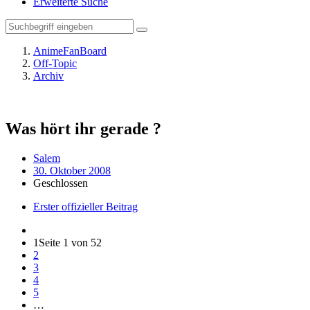
Erweiterte Suche
AnimeFanBoard
Off-Topic
Archiv
Was hört ihr gerade ?
Salem
30. Oktober 2008
Geschlossen
Erster offizieller Beitrag
1
Seite 1 von 52
2
3
4
5
…