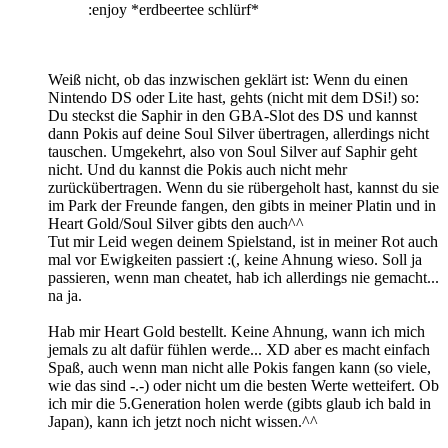
:enjoy *erdbeertee schlürf*
Weiß nicht, ob das inzwischen geklärt ist: Wenn du einen
Nintendo DS oder Lite hast, gehts (nicht mit dem DSi!) so:
Du steckst die Saphir in den GBA-Slot des DS und kannst
dann Pokis auf deine Soul Silver übertragen, allerdings nicht
tauschen. Umgekehrt, also von Soul Silver auf Saphir geht
nicht. Und du kannst die Pokis auch nicht mehr
zurückübertragen. Wenn du sie rübergeholt hast, kannst du sie
im Park der Freunde fangen, den gibts in meiner Platin und in
Heart Gold/Soul Silver gibts den auch^^
Tut mir Leid wegen deinem Spielstand, ist in meiner Rot auch
mal vor Ewigkeiten passiert :(, keine Ahnung wieso. Soll ja
passieren, wenn man cheatet, hab ich allerdings nie gemacht...
na ja.
Hab mir Heart Gold bestellt. Keine Ahnung, wann ich mich
jemals zu alt dafür fühlen werde... XD aber es macht einfach
Spaß, auch wenn man nicht alle Pokis fangen kann (so viele,
wie das sind -.-) oder nicht um die besten Werte wetteifert. Ob
ich mir die 5.Generation holen werde (gibts glaub ich bald in
Japan), kann ich jetzt noch nicht wissen.^^