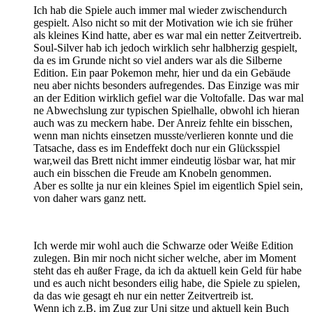
Ich hab die Spiele auch immer mal wieder zwischendurch
gespielt. Also nicht so mit der Motivation wie ich sie früher
als kleines Kind hatte, aber es war mal ein netter Zeitvertreib.
Soul-Silver hab ich jedoch wirklich sehr halbherzig gespielt,
da es im Grunde nicht so viel anders war als die Silberne
Edition. Ein paar Pokemon mehr, hier und da ein Gebäude
neu aber nichts besonders aufregendes. Das Einzige was mir
an der Edition wirklich gefiel war die Voltofalle. Das war mal
ne Abwechslung zur typischen Spielhalle, obwohl ich hieran
auch was zu meckern habe. Der Anreiz fehlte ein bisschen,
wenn man nichts einsetzen musste/verlieren konnte und die
Tatsache, dass es im Endeffekt doch nur ein Glücksspiel
war,weil das Brett nicht immer eindeutig lösbar war, hat mir
auch ein bisschen die Freude am Knobeln genommen.
Aber es sollte ja nur ein kleines Spiel im eigentlich Spiel sein,
von daher wars ganz nett.
Ich werde mir wohl auch die Schwarze oder Weiße Edition
zulegen. Bin mir noch nicht sicher welche, aber im Moment
steht das eh außer Frage, da ich da aktuell kein Geld für habe
und es auch nicht besonders eilig habe, die Spiele zu spielen,
da das wie gesagt eh nur ein netter Zeitvertreib ist.
Wenn ich z.B. im Zug zur Uni sitze und aktuell kein Buch