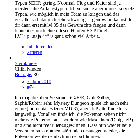
Typen SEHR gering. Noormal, Flug und Käfer sind ja
meistens die Anfangstypen. Ich versuche aber immer, so viele
Typen, wie möglich in mein Team zu kriegen und das
gestaltet sich dadurch sehr schwierig...irgendwann kannst du
dir dann erst mit lvl 35 das Gewünschte fangen und dann
braucht es noch einen riesen Haufen EXP für ein
LVLup...naja ^^° is ganz schön viel Arbeit...
Inhalt melden
Zitieren
Sternbluete
Chibi Ningen
Beiträge:
36
7. Juni 2010
#74
Ich mag die alten Versionen (G/B/R, Gold/Silber,
Saphir/Rubin) sehr, Mystery Dungeon spiele ich auch sehr
gerne (momentan wieder MD 3), aber ab Platin finde ichs
langweilig. Vor allem finde ich, die Pokemon sehen nicht
mehr wie Pokemon aus, sondern wie Maschinen (Dialga zB)
und sind nicht mehr liebzugewinnen. Dass nun wieder neue
Versionen rauskommen, stört mich deswegen wieder, die
Pokemon werden einfach immer schlimmer.