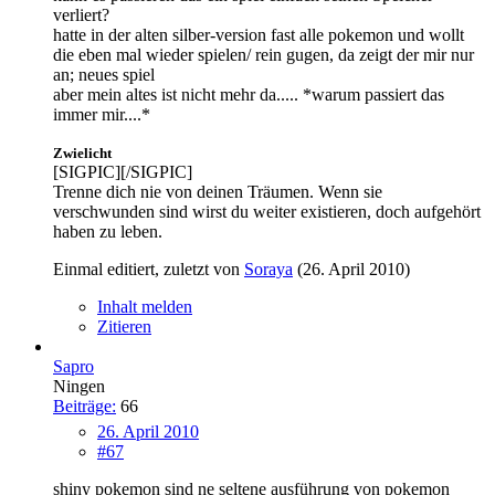
verliert?
hatte in der alten silber-version fast alle pokemon und wollt
die eben mal wieder spielen/ rein gugen, da zeigt der mir nur
an; neues spiel
aber mein altes ist nicht mehr da..... *warum passiert das
immer mir....*
Zwielicht
[SIGPIC][/SIGPIC]
Trenne dich nie von deinen Träumen. Wenn sie
verschwunden sind wirst du weiter existieren, doch aufgehört
haben zu leben.
Einmal editiert, zuletzt von
Soraya
(
26. April 2010
)
Inhalt melden
Zitieren
Sapro
Ningen
Beiträge:
66
26. April 2010
#67
shiny pokemon sind ne seltene ausführung von pokemon