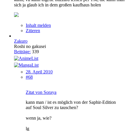
sich ja glaub ich in dem großen kaufhaus holen
Inhalt melden
Zitieren
Zakuro
Roshi no gakusei
Beiträge:
339
28. April 2010
#68
Zitat von Soraya
kann man / ist es möglich von der Saphir-Edition
auf Soul Silver zu tauschen?
wenn ja, wie?
lg