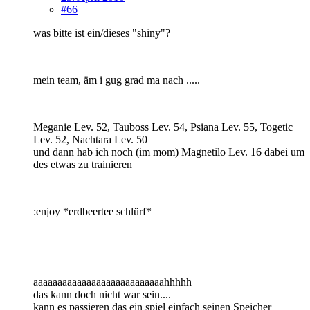
#66
was bitte ist ein/dieses "shiny"?
mein team, äm i gug grad ma nach .....
Meganie Lev. 52, Tauboss Lev. 54, Psiana Lev. 55, Togetic
Lev. 52, Nachtara Lev. 50
und dann hab ich noch (im mom) Magnetilo Lev. 16 dabei um
des etwas zu trainieren
:enjoy *erdbeertee schlürf*
aaaaaaaaaaaaaaaaaaaaaaaaaaahhhhh
das kann doch nicht war sein....
kann es passieren das ein spiel einfach seinen Speicher