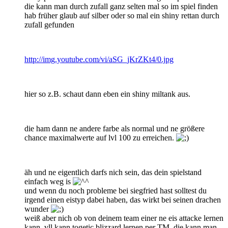
die kann man durch zufall ganz selten mal so im spiel finden
hab früher glaub auf silber oder so mal ein shiny rettan durch
zufall gefunden
http://img.youtube.com/vi/aSG_jKrZKt4/0.jpg
hier so z.B. schaut dann eben ein shiny miltank aus.
die ham dann ne andere farbe als normal und ne größere
chance maximalwerte auf lvl 100 zu erreichen.
äh und ne eigentlich darfs nich sein, das dein spielstand
einfach weg is
und wenn du noch probleme bei siegfried hast solltest du
irgend einen eistyp dabei haben, das wirkt bei seinen drachen
wunder
weiß aber nich ob von deinem team einer ne eis attacke lernen
kann, vll kann togetic blizzard lernen per TM, die kann man