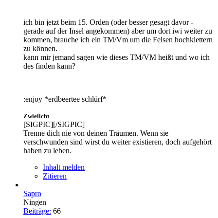
ich bin jetzt beim 15. Orden (oder besser gesagt davor -
gerade auf der Insel angekommen) aber um dort iwi weiter zu
kommen, brauche ich ein TM/Vm um die Felsen hochklettern
zu können.
kann mir jemand sagen wie dieses TM/VM heißt und wo ich
des finden kann?
:enjoy *erdbeertee schlürf*
Zwielicht
[SIGPIC][/SIGPIC]
Trenne dich nie von deinen Träumen. Wenn sie
verschwunden sind wirst du weiter existieren, doch aufgehört
haben zu leben.
Inhalt melden
Zitieren
Sapro
Ningen
Beiträge:
66