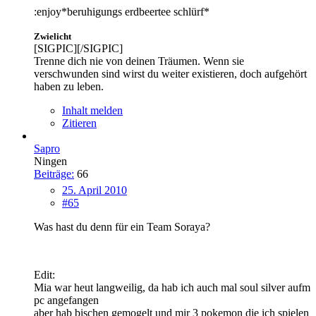
:enjoy*beruhigungs erdbeertee schlürf*
Zwielicht
[SIGPIC][/SIGPIC]
Trenne dich nie von deinen Träumen. Wenn sie
verschwunden sind wirst du weiter existieren, doch aufgehört
haben zu leben.
Inhalt melden
Zitieren
Sapro
Ningen
Beiträge:
66
25. April 2010
#65
Was hast du denn für ein Team Soraya?
Edit:
Mia war heut langweilig, da hab ich auch mal soul silver aufm
pc angefangen
aber hab bischen gemogelt und mir 3 pokemon die ich spielen