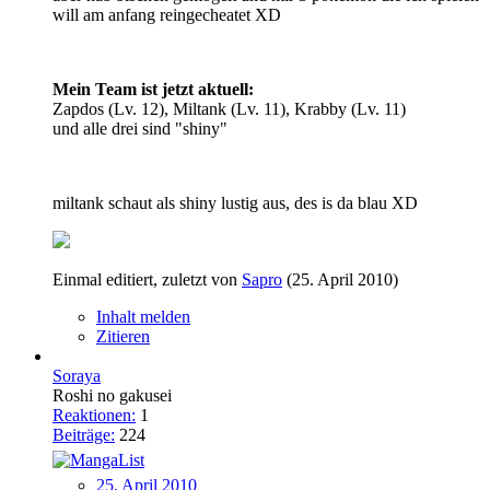
will am anfang reingecheatet XD
Mein Team ist jetzt aktuell:
Zapdos (Lv. 12), Miltank (Lv. 11), Krabby (Lv. 11)
und alle drei sind "shiny"
miltank schaut als shiny lustig aus, des is da blau XD
Einmal editiert, zuletzt von
Sapro
(
25. April 2010
)
Inhalt melden
Zitieren
Soraya
Roshi no gakusei
Reaktionen:
1
Beiträge:
224
25. April 2010