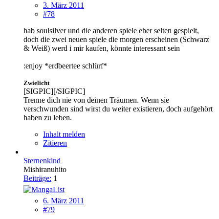
3. März 2011
#78
hab soulsilver und die anderen spiele eher selten gespielt,
doch die zwei neuen spiele die morgen erscheinen (Schwarz
& Weiß) werd i mir kaufen, könnte interessant sein
:enjoy *erdbeertee schlürf*
Zwielicht
[SIGPIC][/SIGPIC]
Trenne dich nie von deinen Träumen. Wenn sie
verschwunden sind wirst du weiter existieren, doch aufgehört
haben zu leben.
Inhalt melden
Zitieren
Sternenkind
Mishiranuhito
Beiträge:
1
6. März 2011
#79