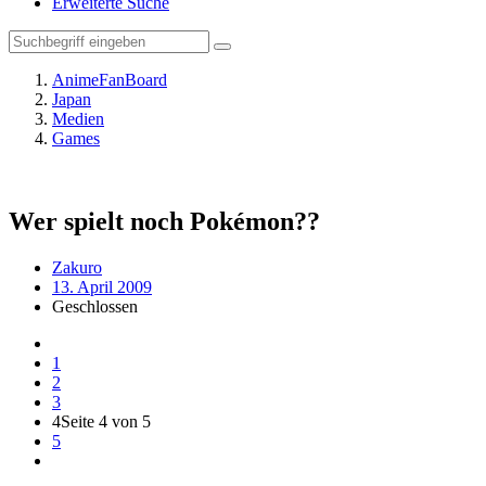
Erweiterte Suche
AnimeFanBoard
Japan
Medien
Games
Wer spielt noch Pokémon??
Zakuro
13. April 2009
Geschlossen
1
2
3
4
Seite 4 von 5
5