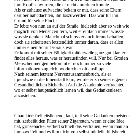
ihm Kopf schwirrten, die er nicht anordnen konnte.
Als er zuhause aufwachte bekam er mit, dass seine Eltern
darüber nahcdachten, ihn loszuwerden. Das war für ihn
Grund für seine Flucht.
Er lebte von nun an auf der Straße, hielt sich aber so weit wie
möglich von Menshcen fern, weil er einfach immer wusste
was sie denken. Manchmal schloss er auch freundschaften,
doch sie scheiterten letztendlich immer daran, dass er allen
immer einen Schritt voraus war.
Er kommt mit seiner Fähigkeit mittlerweile ganz gut klar, er
findet alles heraus, was er herausfinden will. Nur bei Großen
Menschenmengen bekommt er noch immer zu viele
informationen zugleich, wodurch er oft ausflippt.
Nach seinem letztem Nervenzusammenbruch, als er
irgendwie in die Innenstadt kam, wurde er zu seiner eigenen
Gesundheitlichen Sicherheit Auf die Akademie verfrachtet,
wo er selbst hauptsächlich lernen wil, das Gedankenlesen
abzustellen.
Charakter: freiheitsliebend, laut, teilt seine Gedanken meistens
mit, zerbeißt den Filter seiner Zigaretten, wenn er eine Idee
hat, grinsebacke, verliert schnell das vertrauen, wenn man an
ihm zweifelt und es ihm nicht von selbst mittleilt, hilfsbereit,