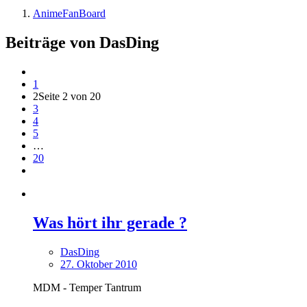
AnimeFanBoard
Beiträge von DasDing
1
2
Seite 2 von 20
3
4
5
…
20
Was hört ihr gerade ?
DasDing
27. Oktober 2010
MDM - Temper Tantrum