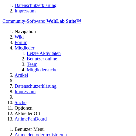
Datenschutzerklärung
Impressum
Community-Software:
WoltLab Suite™
Navigation
Wiki
Forum
Mitglieder
Letzte Aktivitäten
Benutzer online
Team
Mitgliedersuche
Artikel
Datenschutzerklärung
Impressum
Suche
Optionen
Aktueller Ort
AnimeFanBoard
Benutzer-Menü
Anmelden oder registrieren