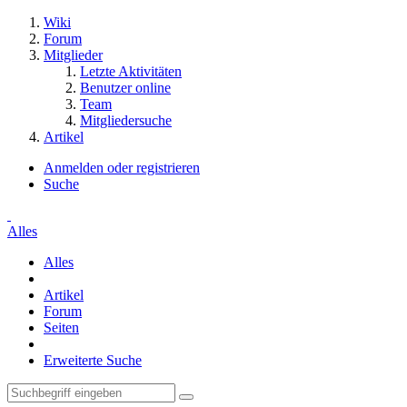
Wiki
Forum
Mitglieder
Letzte Aktivitäten
Benutzer online
Team
Mitgliedersuche
Artikel
Anmelden oder registrieren
Suche
Alles
Alles
Artikel
Forum
Seiten
Erweiterte Suche