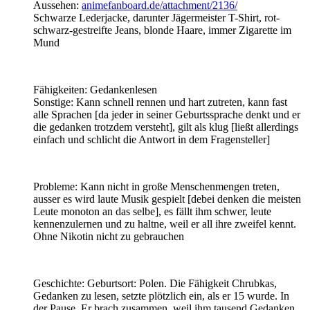
Aussehen:
animefanboard.de/attachment/2136/
Schwarze Lederjacke, darunter Jägermeister T-Shirt, rot-
schwarz-gestreifte Jeans, blonde Haare, immer Zigarette im
Mund
Fähigkeiten: Gedankenlesen
Sonstige: Kann schnell rennen und hart zutreten, kann fast
alle Sprachen [da jeder in seiner Geburtssprache denkt und er
die gedanken trotzdem versteht], gilt als klug [ließt allerdings
einfach und schlicht die Antwort in dem Fragensteller]
Probleme: Kann nicht in große Menschenmengen treten,
ausser es wird laute Musik gespielt [debei denken die meisten
Leute monoton an das selbe], es fällt ihm schwer, leute
kennenzulernen und zu haltne, weil er all ihre zweifel kennt.
Ohne Nikotin nicht zu gebrauchen
Geschichte: Geburtsort: Polen. Die Fähigkeit Chrubkas,
Gedanken zu lesen, setzte plötzlich ein, als er 15 wurde. In
der Pause. Er brach zusammen, weil ihm tausend Gedanken