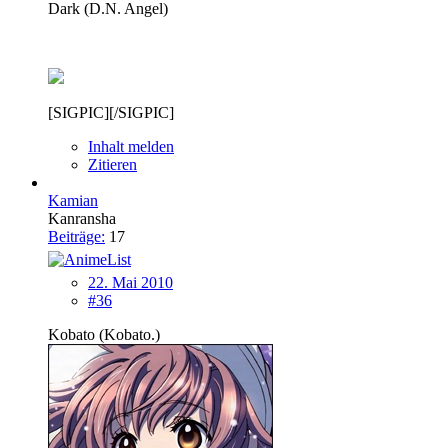
Dark (D.N. Angel)
[SIGPIC][/SIGPIC]
Inhalt melden
Zitieren
Kamian
Kanransha
Beiträge:
17
22. Mai 2010
#36
Kobato (Kobato.)