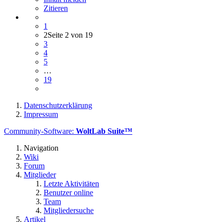
Zitieren
1
2
Seite 2 von 19
3
4
5
…
19
Datenschutzerklärung
Impressum
Community-Software:
WoltLab Suite™
Navigation
Wiki
Forum
Mitglieder
Letzte Aktivitäten
Benutzer online
Team
Mitgliedersuche
Artikel