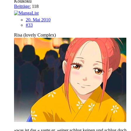
Koukoku
Beiträge:
118
20. Mai 2010
#33
Risa (lovely Complex)
»was ist das,« sagte er, »einer schlug keinen und schlug doch