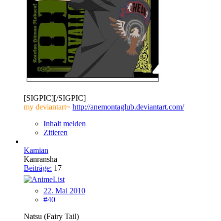
[SIGPIC][/SIGPIC]
my deviantart~
http://anemontaglub.deviantart.com/
Inhalt melden
Zitieren
Kamian
Kanransha
Beiträge:
17
22. Mai 2010
#40
Natsu (Fairy Tail)