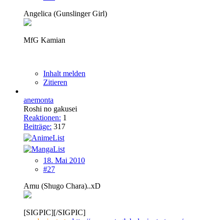
Angelica (Gunslinger Girl)
MfG Kamian
Inhalt melden
Zitieren
anemonta
Roshi no gakusei
Reaktionen:
1
Beiträge:
317
18. Mai 2010
#27
Amu (Shugo Chara)..xD
[SIGPIC][/SIGPIC]