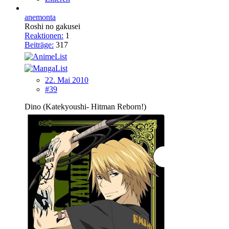
anemonta
Roshi no gakusei
Reaktionen:
1
Beiträge:
317
22. Mai 2010
#39
Dino (Katekyoushi- Hitman Reborn!)