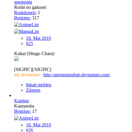
anemonta
Roshi no gakusei
Reaktionen:
1
Beiträge:
317
18. Mai 2010
#25
Kukai (Shugo Chara)
[SIGPIC][/SIGPIC]
my deviantart~
http://anemontaglub.deviantart.com/
Inhalt melden
Zitieren
Kamian
Kanransha
Beiträge:
17
18. Mai 2010
#26