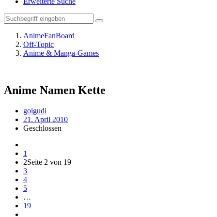
Erweiterte Suche
AnimeFanBoard
Off-Topic
Anime & Manga-Games
Anime Namen Kette
goigudi
21. April 2010
Geschlossen
1
2
Seite 2 von 19
3
4
5
…
19