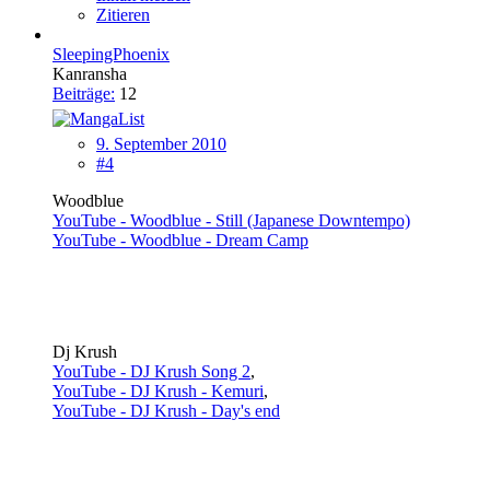
Zitieren
SleepingPhoenix
Kanransha
Beiträge:
12
9. September 2010
#4
Woodblue
YouTube - Woodblue - Still (Japanese Downtempo)
YouTube - Woodblue - Dream Camp
Dj Krush
YouTube - DJ Krush Song 2
,
YouTube - DJ Krush - Kemuri
,
YouTube - DJ Krush - Day's end