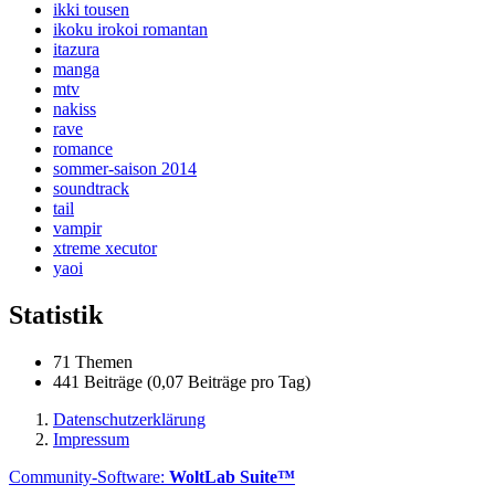
ikki tousen
ikoku irokoi romantan
itazura
manga
mtv
nakiss
rave
romance
sommer-saison 2014
soundtrack
tail
vampir
xtreme xecutor
yaoi
Statistik
71 Themen
441 Beiträge (0,07 Beiträge pro Tag)
Datenschutzerklärung
Impressum
Community-Software:
WoltLab Suite™