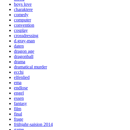
boys love
charaktere
comedy
computer
convention
cosplay
crossdressing
d.gray-man
daten
dragon age
dragonball
drama
dramatical murder
ecchi
elfenlied
ema
endlose
engel
essen
fantasy
film
final
frage
frühjahr-saision 2014
game