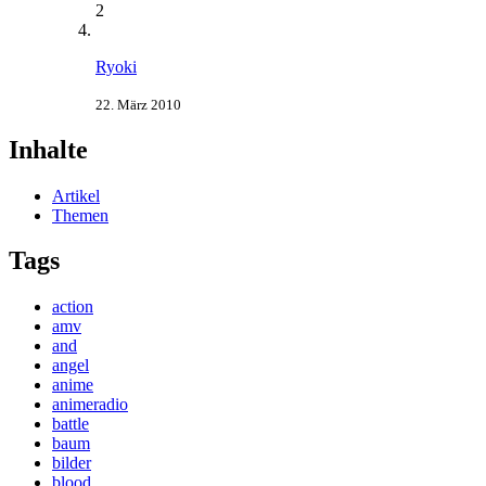
2
Ryoki
22. März 2010
Inhalte
Artikel
Themen
Tags
action
amv
and
angel
anime
animeradio
battle
baum
bilder
blood