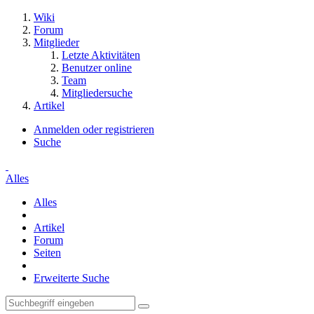
Wiki
Forum
Mitglieder
Letzte Aktivitäten
Benutzer online
Team
Mitgliedersuche
Artikel
Anmelden oder registrieren
Suche
Alles
Alles
Artikel
Forum
Seiten
Erweiterte Suche