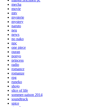
manga zeichnen pc
mecha
movie
mtv
mysterie
mystery
naruto
neu
news
no nako
npc
one piece
ouran
ponyo
princess
radio
romance
romanze
rpg
runeko
shojo
slice of life
sommer-saison 2014
soundtrack
spice