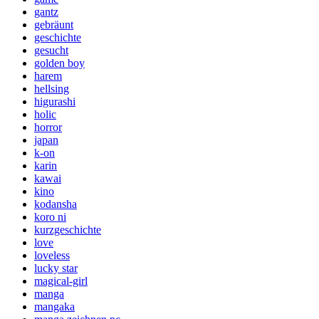
gantz
gebräunt
geschichte
gesucht
golden boy
harem
hellsing
higurashi
holic
horror
japan
k-on
karin
kawai
kino
kodansha
koro ni
kurzgeschichte
love
loveless
lucky star
magical-girl
manga
mangaka