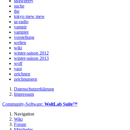
strawberry
suche
the
tokyo mew mew
ur-radio
vampir
vampire
vorstellung
welten
wiki
winter-saison 2012
winter-saison 2013
wolf
yaoi
zeichnen
zeichnungen
Datenschutzerklärung
Impressum
Community-Software:
WoltLab Suite™
Navigation
Wiki
Forum
Mitglieder