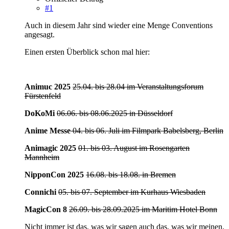
#1
Auch in diesem Jahr sind wieder eine Menge Conventions
angesagt.
Einen ersten Überblick schon mal hier:
Animuc
2025
25.04. bis 28.04 im Veranstaltungsforum
Fürstenfeld
DoKoMi
06.06. bis 08.06.2025 in Düsseldorf
Anime Messe
04. bis 06. Juli im Filmpark Babelsberg, Berlin
Animagic 2025
01. bis 03. August im Rosengarten
Mannheim
NipponCon 2025
16.08. bis 18.08. in Bremen
Connichi
05. bis 07. September im Kurhaus Wiesbaden
MagicCon 8
26.09. bis 28.09.2025 im Maritim Hotel Bonn
Nicht immer ist das, was wir sagen auch das, was wir meinen.