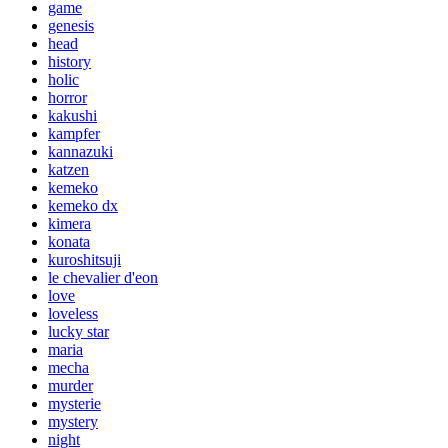
game
genesis
head
history
holic
horror
kakushi
kampfer
kannazuki
katzen
kemeko
kemeko dx
kimera
konata
kuroshitsuji
le chevalier d'eon
love
loveless
lucky star
maria
mecha
murder
mysterie
mystery
night