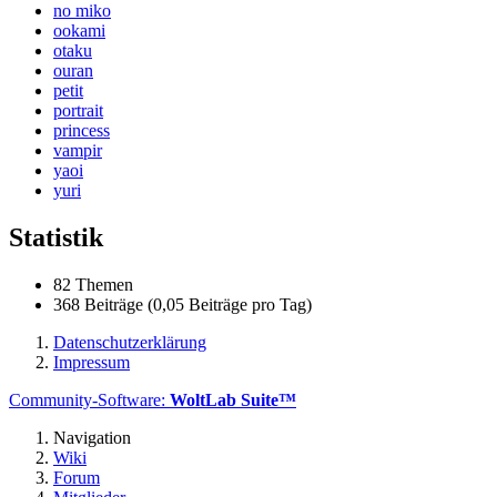
no miko
ookami
otaku
ouran
petit
portrait
princess
vampir
yaoi
yuri
Statistik
82 Themen
368 Beiträge (0,05 Beiträge pro Tag)
Datenschutzerklärung
Impressum
Community-Software:
WoltLab Suite™
Navigation
Wiki
Forum