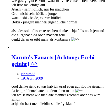
wie gesagt gibt es von "watashi" viele verschiedene versionen
ich liste mal einige auf
Atashi - sehr höflich, nur für mädchen
Ore - nicht sehr höflich, junge
watakushi - beide, extrem höflich
Boku - jüngere männer/ jugendliche normal
also des solte fürs erste reichen denke achja falls noch jemand
die aufgabaen da oben machen will
denkt daran es gibt mehr als konbanwa
Naruto's Fanarts [Achtung: Ecchi
gefahr] ^^
Naruto65
19. April 2009
cool danke genc sowas hab ich grad eben auf google gesucht,
da ich probleme hatte mit dem alten mann
ich weiss nicht wie man alte männer zeichnet aber das wird
schon
achja du hast mein lieblinssmilie "geklaut"