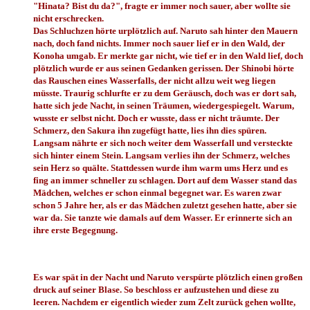
"Hinata? Bist du da?", fragte er immer noch sauer, aber wollte sie
nicht erschrecken.
Das Schluchzen hörte urplötzlich auf. Naruto sah hinter den Mauern
nach, doch fand nichts. Immer noch sauer lief er in den Wald, der
Konoha umgab. Er merkte gar nicht, wie tief er in den Wald lief, doch
plötzlich wurde er aus seinen Gedanken gerissen. Der Shinobi hörte
das Rauschen eines Wasserfalls, der nicht allzu weit weg liegen
müsste. Traurig schlurfte er zu dem Geräusch, doch was er dort sah,
hatte sich jede Nacht, in seinen Träumen, wiedergespiegelt. Warum,
wusste er selbst nicht. Doch er wusste, dass er nicht träumte. Der
Schmerz, den Sakura ihn zugefügt hatte, lies ihn dies spüren.
Langsam nährte er sich noch weiter dem Wasserfall und versteckte
sich hinter einem Stein. Langsam verlies ihn der Schmerz, welches
sein Herz so quälte. Stattdessen wurde ihm warm ums Herz und es
fing an immer schneller zu schlagen. Dort auf dem Wasser stand das
Mädchen, welches er schon einmal begegnet war. Es waren zwar
schon 5 Jahre her, als er das Mädchen zuletzt gesehen hatte, aber sie
war da. Sie tanzte wie damals auf dem Wasser. Er erinnerte sich an
ihre erste Begegnung.
Es war spät in der Nacht und Naruto verspürte plötzlich einen großen
druck auf seiner Blase. So beschloss er aufzustehen und diese zu
leeren. Nachdem er eigentlich wieder zum Zelt zurück gehen wollte,