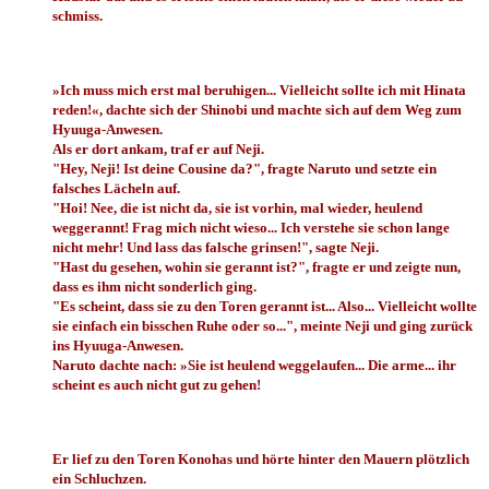
schmiss.
»Ich muss mich erst mal beruhigen... Vielleicht sollte ich mit Hinata
reden!«, dachte sich der Shinobi und machte sich auf dem Weg zum
Hyuuga-Anwesen.
Als er dort ankam, traf er auf Neji.
"Hey, Neji! Ist deine Cousine da?", fragte Naruto und setzte ein
falsches Lächeln auf.
"Hoi! Nee, die ist nicht da, sie ist vorhin, mal wieder, heulend
weggerannt! Frag mich nicht wieso... Ich verstehe sie schon lange
nicht mehr! Und lass das falsche grinsen!", sagte Neji.
"Hast du gesehen, wohin sie gerannt ist?", fragte er und zeigte nun,
dass es ihm nicht sonderlich ging.
"Es scheint, dass sie zu den Toren gerannt ist... Also... Vielleicht wollte
sie einfach ein bisschen Ruhe oder so...", meinte Neji und ging zurück
ins Hyuuga-Anwesen.
Naruto dachte nach: »Sie ist heulend weggelaufen... Die arme... ihr
scheint es auch nicht gut zu gehen!
Er lief zu den Toren Konohas und hörte hinter den Mauern plötzlich
ein Schluchzen.