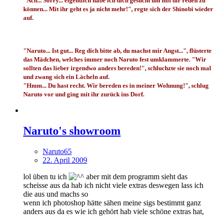
"Ach... Sorry... eigentlich habe ich dich gesucht um mit dir reden zu
können... Mit ihr geht es ja nicht mehr!", regte sich der Shinobi wieder
auf.
"Naruto... Ist gut... Reg dich bitte ab, du machst mir Angst...", flüsterte
das Mädchen, welches immer noch Naruto fest umklammerte. "Wir
sollten das lieber irgendwo anders bereden!", schluchzte sie noch mal
und zwang sich ein Lächeln auf.
"Hmm... Du hast recht. Wir bereden es in meiner Wohnung!", schlug
Naruto vor und ging mit ihr zurück ins Dorf.
Naruto's showroom
Naruto65
22. April 2009
lol üben tu ich
aber mit dem programm sieht das
scheisse aus da hab ich nicht viele extras deswegen lass ich
die aus und machs so
wenn ich photoshop hätte sähen meine sigs bestimmt ganz
anders aus da es wie ich gehört hab viele schöne extras hat,