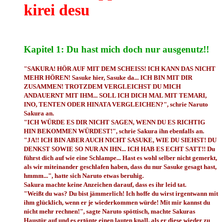
kirei desu
Kapitel 1: Du hast mich doch nur ausgenutz!!
"SAKURA! HÖR AUF MIT DEM SCHEISS! ICH KANN DAS NICHT
MEHR HÖREN! Sasuke hier, Sasuke da... ICH BIN MIT DIR
ZUSAMMEN! TROTZDEM VERGLEICHST DU MICH
ANDAUERNT MIT IHM... SOLL ICH DICH MAL MIT TEMARI,
INO, TENTEN ODER HINATA VERGLEICHEN?", schrie Naruto
Sakura an.
"ICH WÜRDE ES DIR NICHT SAGEN, WENN DU ES RICHTIG
HIN BEKOMMEN WÜRDEST!", schrie Sakura ihn ebenfalls an.
"JA!! ICH BIN ABER AUCH NICHT SASUKE, WIE DU SIEHST! DU
DENKST SOWIE SO NUR AN IHN... ICH HAB ES ECHT SATT!! Du
führst dich auf wie eine Schlampe... Hast es wohl selber nicht gemerkt,
als wir miteinander geschlafen haben, dass du nur Sasuke gesagt hast,
hmmm...", hatte sich Naruto etwas beruhig.
Sakura machte keine Anzeichen darauf, dass es ihr leid tat.
"Weißt du was? Du bist jämmerlich! Ich hoffe du wirst irgentwann mit
ihm glücklich, wenn er je wiederkommen würde! Mit mir kannst du
nicht mehr rechnen!", sagte Naruto spöttisch, machte Sakuras
Haustür auf und es ertönte einen lauten knall, als er diese wieder zu