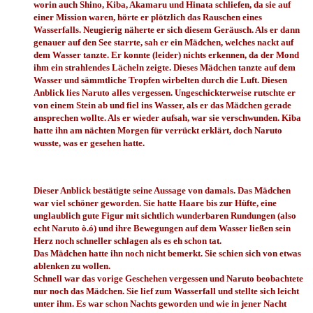
worin auch Shino, Kiba, Akamaru und Hinata schliefen, da sie auf
einer Mission waren, hörte er plötzlich das Rauschen eines
Wasserfalls. Neugierig näherte er sich diesem Geräusch. Als er dann
genauer auf den See starrte, sah er ein Mädchen, welches nackt auf
dem Wasser tanzte. Er konnte (leider) nichts erkennen, da der Mond
ihm ein strahlendes Lächeln zeigte. Dieses Mädchen tanzte auf dem
Wasser und sämmtliche Tropfen wirbelten durch die Luft. Diesen
Anblick lies Naruto alles vergessen. Ungeschickterweise rutschte er
von einem Stein ab und fiel ins Wasser, als er das Mädchen gerade
ansprechen wollte. Als er wieder aufsah, war sie verschwunden. Kiba
hatte ihn am nächten Morgen für verrückt erklärt, doch Naruto
wusste, was er gesehen hatte.
Dieser Anblick bestätigte seine Aussage von damals. Das Mädchen
war viel schöner geworden. Sie hatte Haare bis zur Hüfte, eine
unglaublich gute Figur mit sichtlich wunderbaren Rundungen (also
echt Naruto ò.ó) und ihre Bewegungen auf dem Wasser ließen sein
Herz noch schneller schlagen als es eh schon tat.
Das Mädchen hatte ihn noch nicht bemerkt. Sie schien sich von etwas
ablenken zu wollen.
Schnell war das vorige Geschehen vergessen und Naruto beobachtete
nur noch das Mädchen. Sie lief zum Wasserfall und stellte sich leicht
unter ihm. Es war schon Nachts geworden und wie in jener Nacht