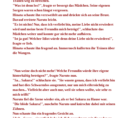
Tränen weg zu streichen.
"Was ist denn los?", fragte er besorgt das Mädchen. Seine eigenen
Sorgen waren schon längst vergessen.
Hinata schaute ihn verzweifelt an und drückte sich an seine Brust.
Darauf errötete Naruto leicht.
"Es ist nichts! Nur, dass ich verliebt bin, meine Liebe nicht erwiedert
wird und meine beste Freundin mich betrügt!", schluchzte das
Mädchen weiter und konnte gar nicht mehr aufhören.
"Ist ja gut! Welcher Idiot würde denn deine Liebe nicht erwiedern!",
fragte er lieb.
Hinata schaute ihn fragend an. Immernoch kullerten ihr Tränen über
die Wangen.
"Nun weine doch nicht mehr! Welche Freundin würde ihre eigene
hinterhältig betrügen?", fragte Naruto nun.
"Sa... Sakura!" schluchzte sie. "Sie wusste genau, dass ich verliebt bin
und hat dies Schwarmlos ausgenutzt, nur um mich eifersüchtig zu
machen... Vielleicht aber auch nur, weil sie sehen wollte, wie sehr es
mich trifft!"
Naruto fiel die Szene wieder ein, als er bei Sakura zu Hause war.
"Die blöde Sakura!", nuschelte Naruto und knirschte dabei mit seinen
Zähnen.
Nun schaute ihn ein fragendes Gesicht an.