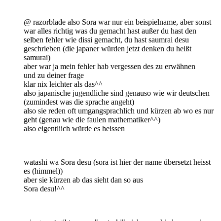
@ razorblade also Sora war nur ein beispielname, aber sonst
war alles richtig was du gemacht hast außer du hast den
selben fehler wie dissi gemacht, du hast saumrai desu
geschrieben (die japaner würden jetzt denken du heißt
samurai)
aber war ja mein fehler hab vergessen des zu erwähnen
und zu deiner frage
klar nix leichter als das^^
also japanische jugendliche sind genauso wie wir deutschen
(zumindest was die sprache angeht)
also sie reden oft umgangsprachlich und kürzen ab wo es nur
geht (genau wie die faulen mathematiker^^)
also eigentliich würde es heissen
watashi wa Sora desu (sora ist hier der name übersetzt heisst
es (himmel))
aber sie kürzen ab das sieht dan so aus
Sora desu!^^