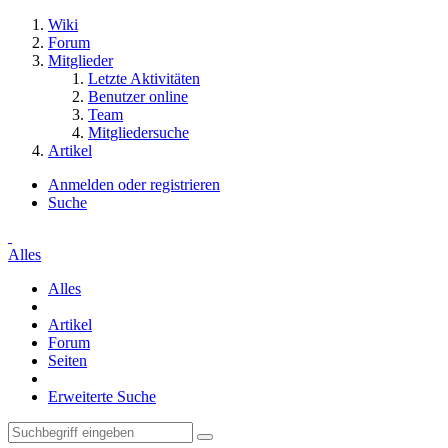
Wiki
Forum
Mitglieder
Letzte Aktivitäten
Benutzer online
Team
Mitgliedersuche
Artikel
Anmelden oder registrieren
Suche
Alles
Alles
Artikel
Forum
Seiten
Erweiterte Suche