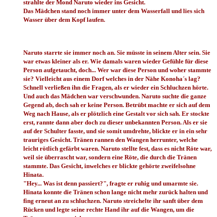
strahlte der Mond Naruto wieder ins Gesicht.
Das Mädchen stand noch immer unter dem Wasserfall und lies sich
Wasser über dem Kopf laufen.
Naruto starrte sie immer noch an. Sie müsste in seinem Alter sein. Sie
war etwas kleiner als er. Wie damals waren wieder Gefühle für diese
Person aufgetaucht, doch... Wer war diese Person und woher stammte
sie? Vielleicht aus einem Dorf welches in der Nähe Konoha´s lag?
Schnell verließen ihn die Fragen, als er wieder ein Schluchzen hörte.
Und auch das Mädchen war verschwunden. Naruto suchte die ganze
Gegend ab, doch sah er keine Person. Betrübt machte er sich auf dem
Weg nach Hause, als er plötzlich eine Gestalt vor sich sah. Er stockte
erst, rannte dann aber doch zu dieser unbekannten Person. Als er sie
auf der Schulter fasste, und sie somit umdrehte, blickte er in ein sehr
trauriges Gesicht. Tränen rannen den Wangen herrunter, welche
leicht rötlich gefärbt waren. Naruto stellte fest, dass es nicht Röte war,
weil sie überrascht war, sondern eine Röte, die durch die Tränen
stammte. Das Gesicht, inwelches er blickte gehörte zweifelsohne
Hinata.
"Hey... Was ist denn passiert?", fragte er ruhig und umarmte sie.
Hinata konnte die Tränen schon lange nicht mehr zurück halten und
fing erneut an zu schluchzen. Naruto streichelte ihr sanft über dem
Rücken und legte seine rechte Hand ihr auf die Wangen, um die