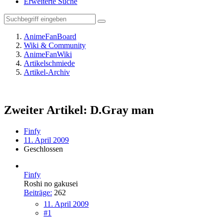
Erweiterte Suche
AnimeFanBoard
Wiki & Community
AnimeFanWiki
Artikelschmiede
Artikel-Archiv
Zweiter Artikel: D.Gray man
Finfy
11. April 2009
Geschlossen
Finfy
Roshi no gakusei
Beiträge:
262
11. April 2009
#1