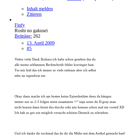
Inhalt melden
Zitieren
Finfy
Roshi no gakusei
Beiträge:
262
13. April 2009
#5
Vielen vieln Dank Ikuhara ich habe schon gesehen das du
alle meine schlimmen Rechtschreib fehler korriegirt hast.
Tut mir leid das ich immer so viele einbaue aber ich selbst
sehe sie irgendwie nie.
Okay dann mache ich am besten keine Episodenliste denn da hängen
immer nur so 2-3 folgen meist zusammen ^^" naja wenn du D.gray-man
nicht kennst dann lernst dus durchs wiki jetz kennen schon mal ein vorteil XD
Ich hab so gut wie möglich versucht schönes Deutsch zu schrieben.
Und ich danke dir nochmal das du dir die Mühe mit dem Artikel gemacht hast!