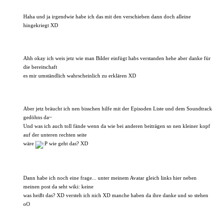
Haha und ja irgendwie habe ich das mit den verschieben dann doch alleine
hingekriegt XD
Ahh okay ich weis jetz wie man Bilder einfügt habs verstanden hehe aber danke für
die bereitschaft
es mir umständlich wahrscheinlich zu erklären XD
Aber jetz bräucht ich nen bisschen hilfe mit der Episoden Liste und dem Soundtrack
gedöhns da~
Und was ich auch toll fände wenn da wie bei anderen beiträgen so nen kleiner kopf
auf der unteren rechten seite
wäre
wie geht das? XD
Dann habe ich noch eine frage... unter meinem Avatar gleich links hier neben
meinen post da seht wiki: keine
was heißt das? XD versteh ich nich XD manche haben da ihre danke und so stehen
oO