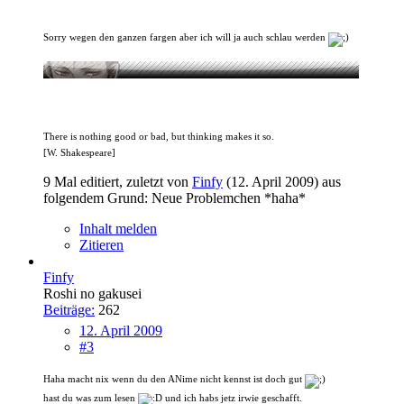
Sorry wegen den ganzen fargen aber ich will ja auch schlau werden
There is nothing good or bad, but thinking makes it so.
[W. Shakespeare]
9 Mal editiert, zuletzt von
Finfy
(
12. April 2009
) aus
folgendem Grund: Neue Problemchen *haha*
Inhalt melden
Zitieren
Finfy
Roshi no gakusei
Beiträge:
262
12. April 2009
#3
Haha macht nix wenn du den ANime nicht kennst ist doch gut
hast du was zum lesen
und ich habs jetz irwie geschafft.