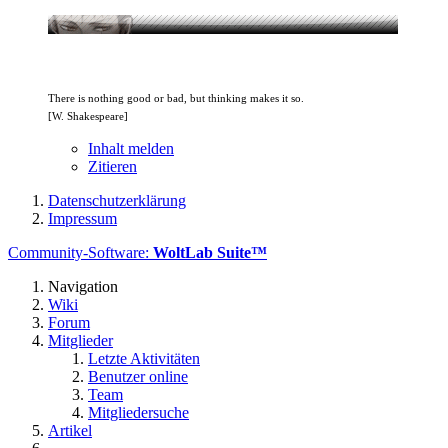
There is nothing good or bad, but thinking makes it so.
[W. Shakespeare]
Inhalt melden
Zitieren
Datenschutzerklärung
Impressum
Community-Software:
WoltLab Suite™
Navigation
Wiki
Forum
Mitglieder
Letzte Aktivitäten
Benutzer online
Team
Mitgliedersuche
Artikel