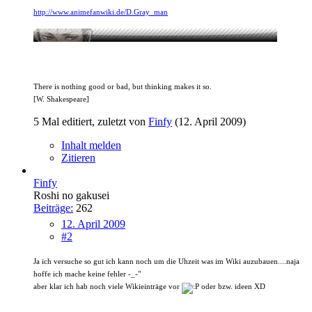
http://www.animefanwiki.de/D.Gray_man
There is nothing good or bad, but thinking makes it so.
[W. Shakespeare]
5 Mal editiert, zuletzt von
Finfy
(
12. April 2009
)
Inhalt melden
Zitieren
Finfy
Roshi no gakusei
Beiträge:
262
12. April 2009
#2
Ja ich versuche so gut ich kann noch um die Uhzeit was im Wiki auzubauen....naja
hoffe ich mache keine fehler -_-"
aber klar ich hab noch viele Wikieinträge vor
oder bzw. ideen XD