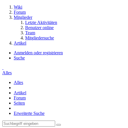
Wiki
Forum
Mitglieder
Letzte Aktivitäten
Benutzer online
Team
Mitgliedersuche
Artikel
Anmelden oder registrieren
Suche
Alles
Alles
Artikel
Forum
Seiten
Erweiterte Suche