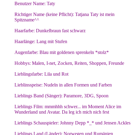
Benutzer Name:
Taty
Richtiger Name (keine Pflicht):
Tatjana Taty ist mein
Spitzname^^
Haarfarbe:
Dunkelbraun fast schwarz
Haarlänge: Lang mit Stufen
Augenfarbe:
Blau mit goldenen sprenkeln *stolz*
Hobbys: Malen, I-net, Zocken, Reiten, Shoppen, Freunde
Lieblingsfarbe:
Lila und Rot
Lieblinsspeise:
Nudeln in allen Formen und Farben
Lieblings Band (Sänger):
Paramore, 3DG, Spoon
Lieblings Film:
mmmhhh schwer... im Moment Alice im
Wunderland und Avatar. Da leg ich mich nich fest
Lieblings Schauspieler:
Johnny Depp *_* und Jensen Ackles
Lieblings Land (Länder): Norwegen und Rumänien