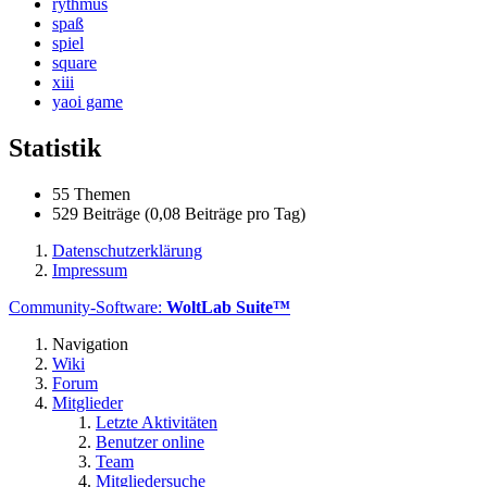
rythmus
spaß
spiel
square
xiii
yaoi game
Statistik
55 Themen
529 Beiträge (0,08 Beiträge pro Tag)
Datenschutzerklärung
Impressum
Community-Software:
WoltLab Suite™
Navigation
Wiki
Forum
Mitglieder
Letzte Aktivitäten
Benutzer online
Team
Mitgliedersuche