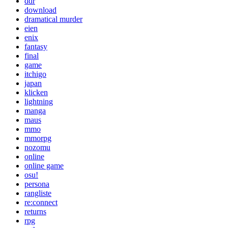
ddr
download
dramatical murder
eien
enix
fantasy
final
game
itchigo
japan
klicken
lightning
manga
maus
mmo
mmorpg
nozomu
online
online game
osu!
persona
rangliste
re:connect
returns
rpg